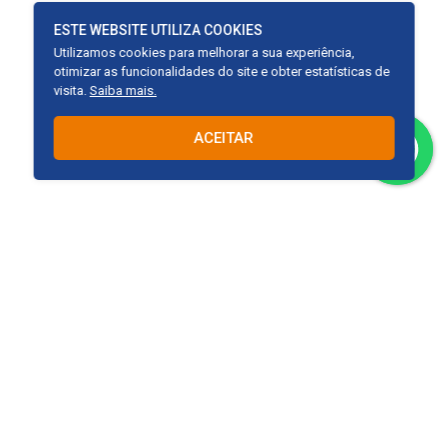
ESTE WEBSITE UTILIZA COOKIES
Utilizamos cookies para melhorar a sua experiência,
otimizar as funcionalidades do site e obter estatísticas de
visita.
Saiba mais.
ACEITAR
Avenida Engenheiro Abdias de Carvalho, N° 400, Sala 10, Galeria
Jaime Cavalcante, San Martin, Recife – PE.
Solicitação de Orçamento: (81) 9.8794-2230
E-mail: contato@reformefacil.com
REDES SOCIAIS